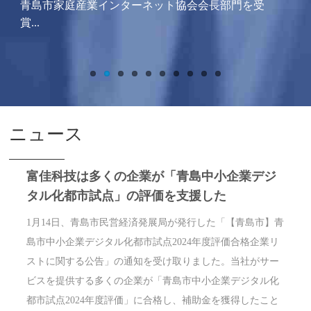
青島市家庭産業インターネット協会会長部門を受
C
賞...
ニュース
富佳科技は多くの企業が「青島中小企業デジ
タル化都市試点」の評価を支援した
1月14日、青島市民営経済発展局が発行した「【青島市】青
島市中小企業デジタル化都市試点2024年度評価合格企業リ
ストに関する公告」の通知を受け取りました。当社がサー
ビスを提供する多くの企業が「青島市中小企業デジタル化
都市試点2024年度評価」に合格し、補助金を獲得したこと