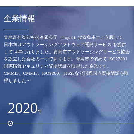
企業情報
青島富佳智能科技有限公司（Fujias）は青島本土に立脚して、
日本向けアウトソーシングソフトウェア開発サービス を提供
して14年になりました。青島市アウトソーシングサービス協会
を設立した会社の一つであります。青島市で初めて ISO27001
国際情報セキュリティ資格認証を取得した企業です。
CMMI3、CMMI5、ISO9000、ITSS3など国際国内資格認証を取
得しました···
2020
2
年